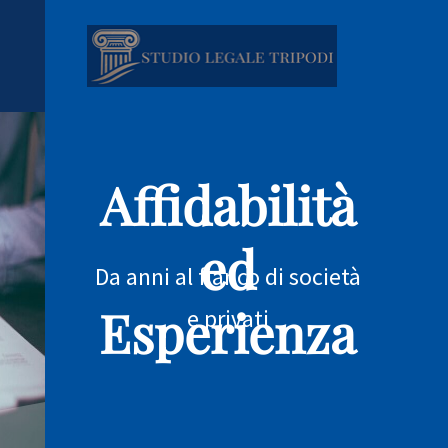
Affidabilità
ed
Da anni al fianco di società
Esperienza
e privati